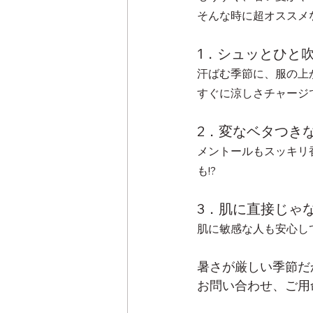
そんな時に超オススメな
1．シュッとひと
汗ばむ季節に、服の上
すぐに涼しさチャージ
2．変なベタつき
メントールもスッキリ
も!?
3．肌に直接じゃ
肌に敏感な人も安心し
暑さが厳しい季節だか
お問い合わせ、ご用