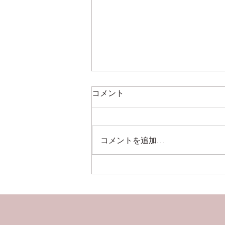
コメント
コメントを追加…
自動調色システム！！測色機
取扱い情報