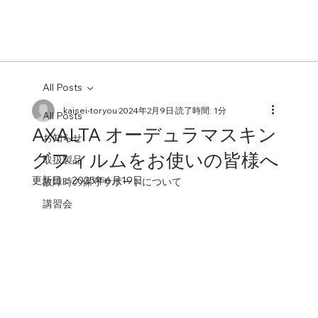
All Posts
kaisei-toryou
2024年2月9日
読了時間: 1分
All Posts
AXALTA オーデュラマスキン
お知らせ
グフィルムをお使いの皆様へ
取扱製品
更新日：
2025年6月19日
故障時の保守サポートについて
講習会