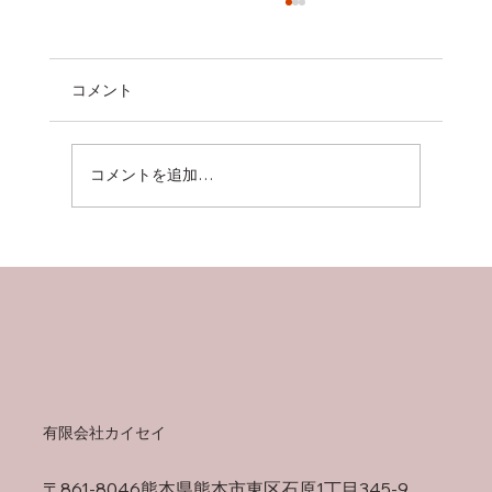
コメント
コメントを追加…
～スポット溶接機取扱い情報！！～
有限会社カイセイ
〒861-8046熊本県熊本市東区石原1丁目345-9