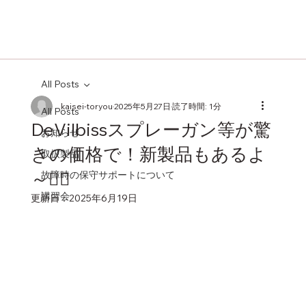
All Posts
kaisei-toryou
2025年5月27日
読了時間: 1分
All Posts
DeVilbissスプレーガン等が驚
お知らせ
きの価格で！新製品もあるよ
取扱製品
～🏳‍🌈
故障時の保守サポートについて
講習会
更新日：
2025年6月19日