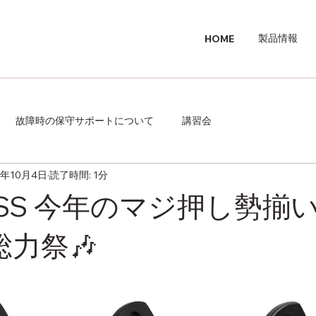
製品情報
HOME
故障時の保守サポートについて
講習会
4年10月4日
読了時間: 1分
BISS 今年のマジ押し勢揃
総力祭🎶