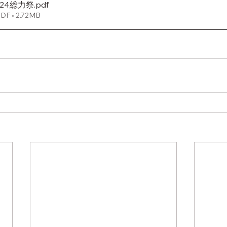
2024総力祭
.pdf
 • 2.72MB