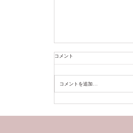
コメント
コメントを追加…
自動調色システム！！測色機
取扱い情報